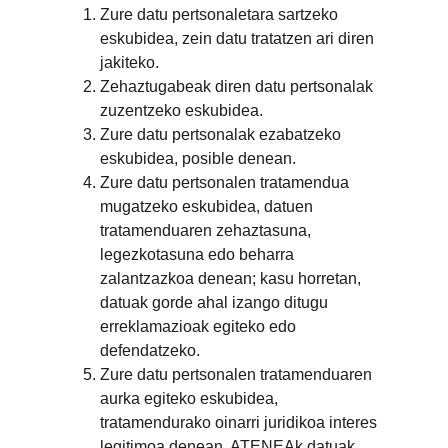
Zure datu pertsonaletara sartzeko 
eskubidea, zein datu tratatzen ari diren 
jakiteko.
Zehaztugabeak diren datu pertsonalak 
zuzentzeko eskubidea.
Zure datu pertsonalak ezabatzeko 
eskubidea, posible denean.
Zure datu pertsonalen tratamendua 
mugatzeko eskubidea, datuen 
tratamenduaren zehaztasuna, 
legezkotasuna edo beharra 
zalantzazkoa denean; kasu horretan, 
datuak gorde ahal izango ditugu 
erreklamazioak egiteko edo 
defendatzeko.
Zure datu pertsonalen tratamenduaren 
aurka egiteko eskubidea, 
tratamendurako oinarri juridikoa interes 
legitimoa denean. ATENEAk datuak 