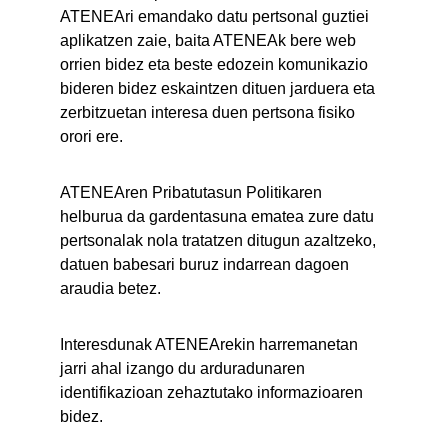
ATENEAri emandako datu pertsonal guztiei 
aplikatzen zaie, baita ATENEAk bere web 
orrien bidez eta beste edozein komunikazio 
bideren bidez eskaintzen dituen jarduera eta 
zerbitzuetan interesa duen pertsona fisiko 
orori ere.
ATENEAren Pribatutasun Politikaren 
helburua da gardentasuna ematea zure datu 
pertsonalak nola tratatzen ditugun azaltzeko, 
datuen babesari buruz indarrean dagoen 
araudia betez.
Interesdunak ATENEArekin harremanetan 
jarri ahal izango du arduradunaren 
identifikazioan zehaztutako informazioaren 
bidez.