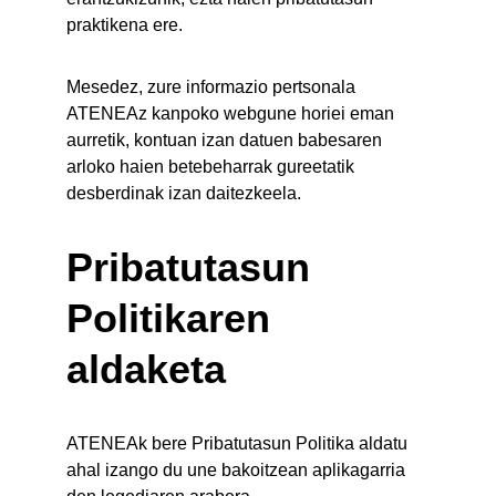
praktikena ere.
Mesedez, zure informazio pertsonala 
ATENEAz kanpoko webgune horiei eman 
aurretik, kontuan izan datuen babesaren 
arloko haien betebeharrak gureetatik 
desberdinak izan daitezkeela.
Pribatutasun 
Politikaren 
aldaketa
ATENEAk bere Pribatutasun Politika aldatu 
ahal izango du une bakoitzean aplikagarria 