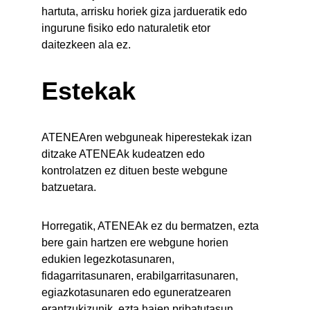
hartuta, arrisku horiek giza jardueratik edo 
ingurune fisiko edo naturaletik etor 
daitezkeen ala ez.
Estekak
ATENEAren webguneak hiperestekak izan 
ditzake ATENEAk kudeatzen edo 
kontrolatzen ez dituen beste webgune 
batzuetara.
Horregatik, ATENEAk ez du bermatzen, ezta 
bere gain hartzen ere webgune horien 
edukien legezkotasunaren, 
fidagarritasunaren, erabilgarritasunaren, 
egiazkotasunaren edo eguneratzearen 
erantzukizunik, ezta haien pribatutasun 