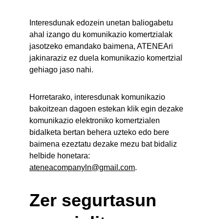
Interesdunak edozein unetan baliogabetu 
ahal izango du komunikazio komertzialak 
jasotzeko emandako baimena, ATENEAri 
jakinaraziz ez duela komunikazio komertzial 
gehiago jaso nahi.
Horretarako, interesdunak komunikazio 
bakoitzean dagoen estekan klik egin dezake 
komunikazio elektroniko komertzialen 
bidalketa bertan behera uzteko edo bere 
baimena ezeztatu dezake mezu bat bidaliz 
helbide honetara: 
ateneacompanyln@gmail.com
.
Zer segurtasun 