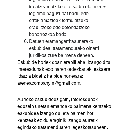
tratatzeari utziko dio, salbu eta interes 
legitimo nagusi bat badu edo 
erreklamazioak formulatzeko, 
erabiltzeko edo defendatzeko 
beharrezkoa bada.
Datuen eramangarritasunerako 
eskubidea, tratamendurako oinarri 
juridikoa zure baimena denean.
Eskubide horiek doan erabili ahal izango ditu 
interesdunak edo haren ordezkariak, eskaera 
idatzia bidaliz helbide honetara: 
ateneacompanyln@gmail.com
.
Aurreko eskubideez gain, interesdunak 
edozein unetan emandako baimena kentzeko 
eskubidea izango du, eta baimen hori 
kentzeak ez du eraginik izango aurretik 
egindako tratamenduaren legezkotasunean.