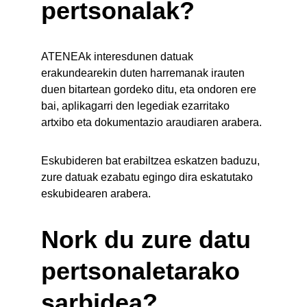
pertsonalak?
ATENEAk interesdunen datuak 
erakundearekin duten harremanak irauten 
duen bitartean gordeko ditu, eta ondoren ere 
bai, aplikagarri den legediak ezarritako 
artxibo eta dokumentazio araudiaren arabera.
Eskubideren bat erabiltzea eskatzen baduzu, 
zure datuak ezabatu egingo dira eskatutako 
eskubidearen arabera.
Nork du zure datu 
pertsonaletarako 
sarbidea?