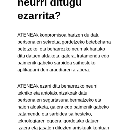
neurri ditugu 
ezarrita?
ATENEAk konpromisoa hartzen du datu 
pertsonalen sekretua gordetzeko betebeharra 
betetzeko, eta beharrezko neurriak hartuko 
ditu datuen aldaketa, galera, tratamendu edo 
baimenik gabeko sarbidea saihesteko, 
aplikagarri den araudiaren arabera.
ATENEAk ezarri ditu beharrezko neurri 
tekniko eta antolakuntzakoak datu 
pertsonalen segurtasuna bermatzeko eta 
haien aldaketa, galera edo baimenik gabeko 
tratamendu eta sarbidea saihesteko, 
teknologiaren egoera, gordetako datuen 
izaera eta jasaten dituzten arriskuak kontuan 