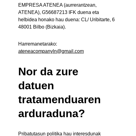
EMPRESA ATENEA (aurrerantzean, 
ATENEA), G56687213 IFK duena eta 
helbidea honako hau duena: CL/ Uribitarte, 6 
48001 Bilbo (Bizkaia).
Harremanetarako: 
ateneacompanyln@gmail.com
Nor da zure 
datuen 
tratamenduaren 
arduraduna?
Pribatutasun politika hau interesdunak 