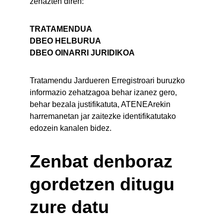
zehazten diren:
TRATAMENDUA
DBEO HELBURUA
DBEO OINARRI JURIDIKOA
Tratamendu Jardueren Erregistroari buruzko 
informazio zehatzagoa behar izanez gero, 
behar bezala justifikatuta, ATENEArekin 
harremanetan jar zaitezke identifikatutako 
edozein kanalen bidez.
Zenbat denboraz 
gordetzen ditugu 
zure datu 