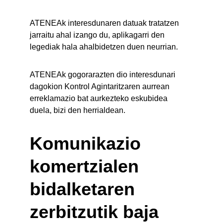
ATENEAk interesdunaren datuak tratatzen 
jarraitu ahal izango du, aplikagarri den 
legediak hala ahalbidetzen duen neurrian.
ATENEAk gogorarazten dio interesdunari 
dagokion Kontrol Agintaritzaren aurrean 
erreklamazio bat aurkezteko eskubidea 
duela, bizi den herrialdean.
Komunikazio 
komertzialen 
bidalketaren 
zerbitzutik baja