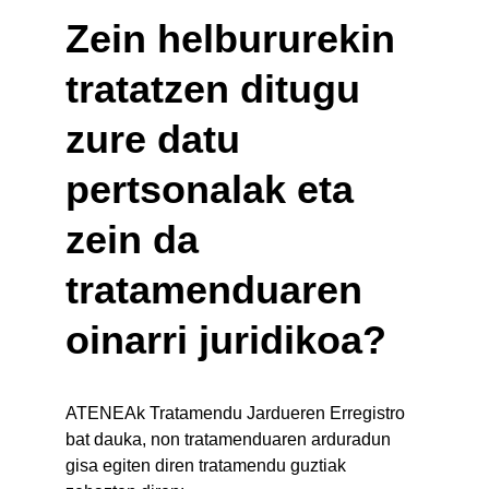
Zein helbururekin 
tratatzen ditugu 
zure datu 
pertsonalak eta 
zein da 
tratamenduaren 
oinarri juridikoa?
ATENEAk Tratamendu Jardueren Erregistro 
bat dauka, non tratamenduaren arduradun 
gisa egiten diren tratamendu guztiak 